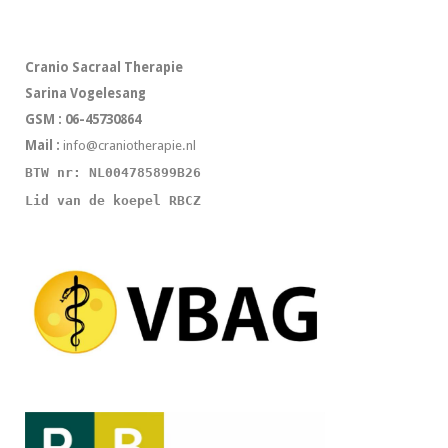
Cranio Sacraal Therapie
Sarina Vogelesang
GSM : 06-45730864
Mail :
info@craniotherapie.nl
BTW nr: NL004785899B26
Lid van de koepel RBCZ