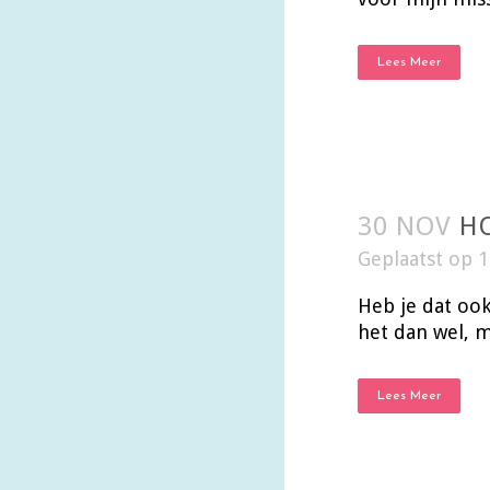
Lees Meer
30 NOV
HO
Geplaatst op 
Heb je dat ook
het dan wel, m
Lees Meer