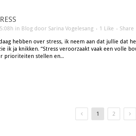
RESS
15:08h
in
Blog
door
Sarina Vogelesang
1
Like
Share
ndaag hebben over stress, ik neem aan dat jullie dat h
ie ik ja knikken. “Stress veroorzaakt vaak een volle 
 prioriteiten stellen en...
erapie
erapie.nl
5899B26
el RBCZ
1
2
© DigiWizzard 2024 | All rights