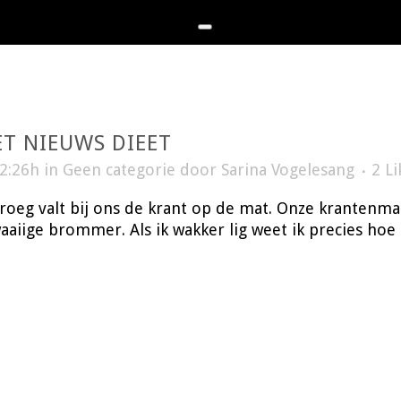
ET NIEUWS DIEET
12:26h
in
Geen categorie
door
Sarina Vogelesang
2
Li
oeg valt bij ons de krant op de mat. Onze krantenman
waaiige brommer. Als ik wakker lig weet ik precies hoe la