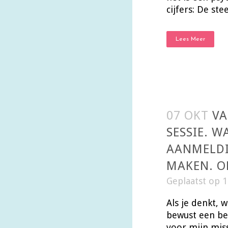
cijfers: De stee
Lees Meer
07 OKT
VA
SESSIE. 
AANMELDIN
MAKEN. O
Geplaatst op 
Als je denkt, 
bewust een bez
voor mijn miss