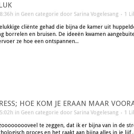
LUK
18:36h
in
Geen categorie
door
Sarina Vogelesang
1
Li
lukkige cliënte gehad die bijna de kamer uit huppelde
ng borrelen en bruisen. De ideeën kwamen aangebuit
 ervoer ze hoe een ontspannen...
RESS; HOE KOM JE ERAAN MAAR VOORA
15:02h
in
Geen categorie
door
Sarina Vogelesang
1
Li
 zooooooooveel te zeggen, dat ik er bijna van in de st
chologisch proces en het raakt aan bijna alles in je 