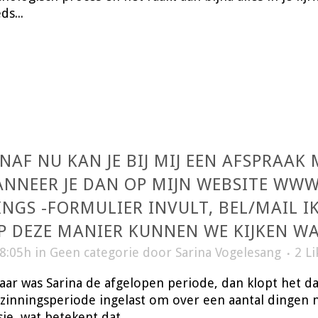
ds...
NAF NU KAN JE BIJ MIJ EEN AFSPRAAK
WANNEER JE DAN OP MIJN WEBSITE W
GS -FORMULIER INVULT, BEL/MAIL IK
P DEZE MANIER KUNNEN WE KIJKEN WA
18:05h
in
Geen categorie
door
Sarina Vogelesang
2
Li
waar was Sarina de afgelopen periode, dan klopt het da
inningsperiode ingelast om over een aantal dingen na
ie, wat betekent dat...