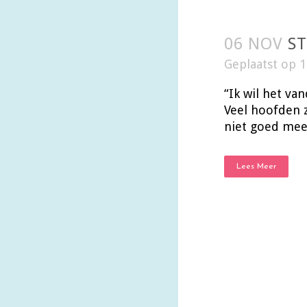
06 NOV
ST
Geplaatst op 
“Ik wil het va
Veel hoofden z
niet goed meer
Cranio Sacraal Th
Sarina Vogelesang
Lees Meer
GSM : 06-45730864
Mail :
info@cranioth
BTW nr: NL00478
Lid van de koep