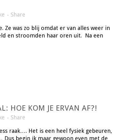
ke
Share
. Ze was zo blij omdat er van alles weer in
eld en stroomden haar oren uit. Na een
L: HOE KOM JE ERVAN AF?!
ke
Share
ress raak…. Het is een heel fysiek gebeuren,
lijf… Dus begin ik maar gewoon even met de