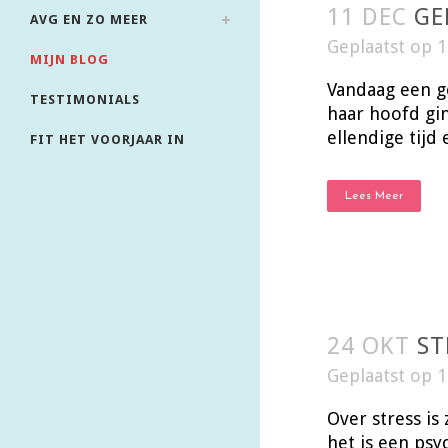
11 DEC
GE
AVG EN ZO MEER
Geplaatst op 
MIJN BLOG
Vandaag een ge
TESTIMONIALS
haar hoofd gi
ellendige tijd
FIT HET VOORJAAR IN
Lees Meer
24 OKT
ST
Geplaatst op 
Over stress is
het is een psy