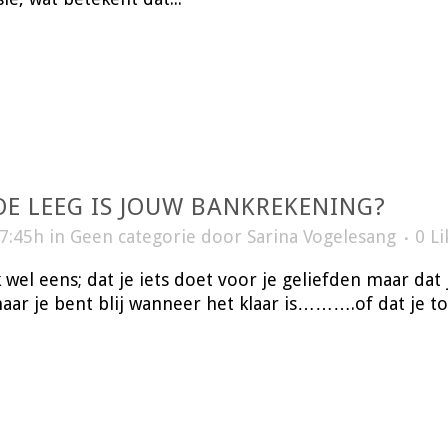
E LEEG IS JOUW BANKREKENING?
17:45h
in
Geen categorie
door
Sarina Vogelesang
0
Li
 wel eens; dat je iets doet voor je geliefden maar dat j
aar je bent blij wanneer het klaar is……….of dat je toe