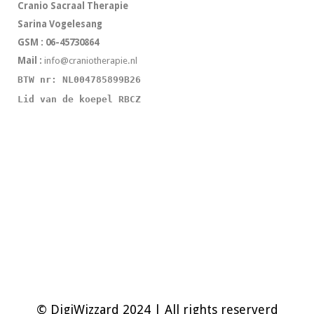
Cranio Sacraal Therapie
Sarina Vogelesang
GSM : 06-45730864
Mail :
info@craniotherapie.nl
BTW nr: NL004785899B26
Lid van de koepel RBCZ
© DigiWizzard 2024 | All rights reserverd