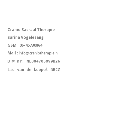
Cranio Sacraal Therapie
Sarina Vogelesang
GSM : 06-45730864
Mail :
info@craniotherapie.nl
BTW nr: NL004785899B26
Lid van de koepel RBCZ