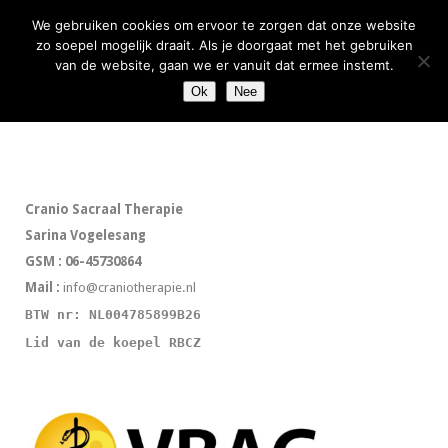
We gebruiken cookies om ervoor te zorgen dat onze website
zo soepel mogelijk draait. Als je doorgaat met het gebruiken
van de website, gaan we er vanuit dat ermee instemt.
Ok
Nee
Geen berichten gevonden
Cranio Sacraal Therapie
Sarina Vogelesang
GSM : 06-45730864
Mail :
info@craniotherapie.nl
BTW nr: NL004785899B26
Lid van de koepel RBCZ