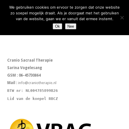
We gebruiken cookies om ervoor te zorgen dat onze website
zo soepel mogelijk draait. Als je doorgaat met het gebruiken
van de website, gaan we er vanuit dat ermee instemt.
Ok
Nee
Geen berichten gevonden
Cranio Sacraal Therapie
Sarina Vogelesang
GSM : 06-45730864
Mail :
info@craniotherapie.nl
BTW nr: NL004785899B26
Lid van de koepel RBCZ