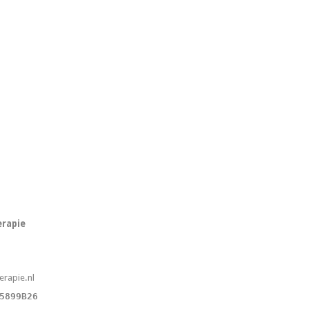
erapie
erapie.nl
5899B26